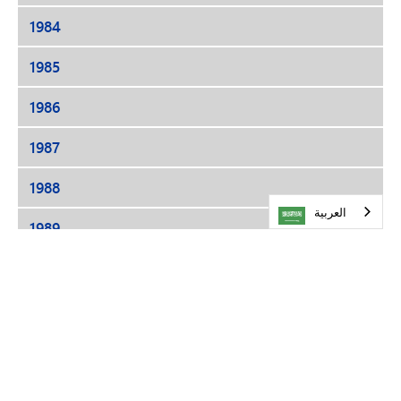
1984
1985
1986
1987
1988
العربية‏
1989
التسعينيات