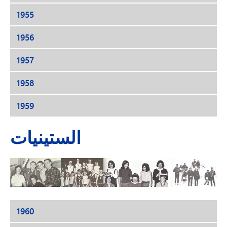
1955
1956
1957
1958
1959
الستينيات
1960