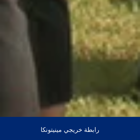
رابطة خريجي مينيتونكا