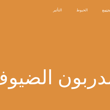
جتمع
الخيوط
التأثير
وجهون
تحليلات
الطلاب
الأعمال
شركاء
الآباء
مشروع
التصميم +
والأمهات
التسويق
دربون
ضيوف
الأعمال
العالمية
ضيفو
الزيارة
الاستدامة
دربون الضيوف
ميدانية
العالمية
علوم
الصحة
علوم
الصحة II
العلاقات
الدولية