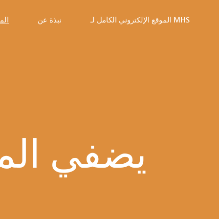
الموقع الإلكتروني الكامل لـ MHS
نبذة عن
الم
الاتصال
الم
الأسئلة
الشائعة
ال
حول
الم
VANTAGE
ال
الطلاب
م
المسجلون
يضفي الم
ال