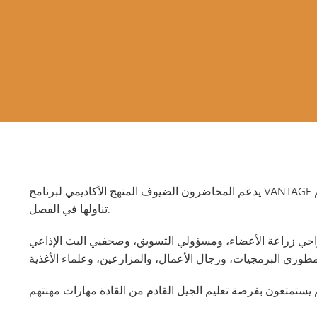
الاتصالات
المتعددة
الوسائط
السياسة
العامة
برنامج
"فانتاج"
للعلوم
الحاسوبية
فانتاج
يدعم المحاضرون الضيوف المنهج الأكاديمي لبرنامج VANTAGE من خلال تقديم أمثلة حية على الموضوعات التي يتم
للتعليم
تناولها في الفصل.
فانتاج
فاشن
احي زراعة الأعضاء، ومسؤولي التسويق، وصحفيي البث الإذاعي