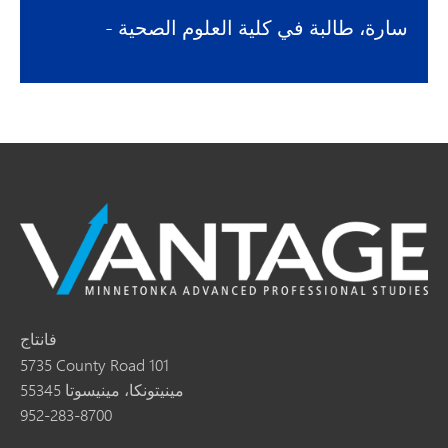
- سارة، طالبة في كلية العلوم الصحية
فانتاج
5735 County Road 101
مينيتونكا، مينيسوتا 55345
952-283-8700