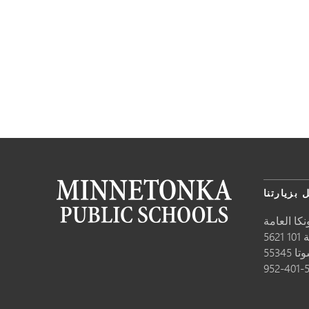
 بزيارتنا
كا العامة
10
وتا
55345
952-401-