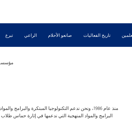
علمين
تاريخ الفعاليات
صانعو الأحلام
الراعي
تبرع
غرامات التونكا
أعضاء مجلس ال
التبرعات المخططة
أعضاء مجلس ا
مؤسسة م
التبرعات المطابقة
منذ عام 1986، ونحن ندعم التكنولوجيا المبتكرة والبرامج 
البرامج والمواد المنهجية التي ندعمها في إثارة حماس طلاب و