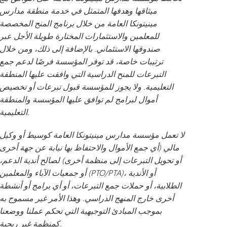
ميثاقها وهدفها المتمثل في خدمة منطقة مدارس
مينيتونكا العامة من خلال برنامج المنح المخصصة
للمعلمين والاستثمارات المختارة طويلة الأجل عبر
صندوقها الاستئماني. بالإضافة إلى ذلك، ومن خلال
ترتيبات خاصة، قد توفر المؤسسة فرصًا لدعم جمع
التبرعات للمنح الدراسية التي وافقت عليها المنطقة
التعليمية. ولا يجوز للمؤسسة قبول تبرعات أو تخصيص
أموال لبرامج لم توافق عليها المؤسسة والمنطقة
التعليمية.
لا تعمل مؤسسة مدارس مينيتونكا العامة كوسيط أو وكيل
مالي (أي جمع الأموال والاحتفاظ بها نيابة عن جهة أخرى
أو تحويل التبرعات إلى منظمة أخرى) لصالح أندية الدعم،
أو جمعيات الآباء والمعلمين (PTO/PTA)، أو الأندية
الطلابية، أو حملات جمع التبرعات، أو أي برامج أو أنشطة
أخرى خارج المنهج الدراسي. وهذا الأمر غير مسموح به
بموجب المبادئ التوجيهية التي تحكم عملنا ووضعنا
كمنظمة غير ربحية.