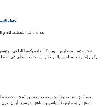
الحفل السن
لقد بدأنا في التخطيط للعام المقبل، لذا نرجو من ضيوفنا السابقين ترقب استبياننا.
تفخر مؤسسة مدارس مينيتونكا العامة بكونها الراعي الرئيسي ل
يكرم إنجازات المعلمين والموظفين والمجتمع المحلي في المنطقة 
تقدم المؤسسة تمويلاً لمجموعة متنوعة من المنح المخصصة ل
المنح مرتبطة ارتباطاً مباشراً بالمناهج الدراسية، أو أن تكون 