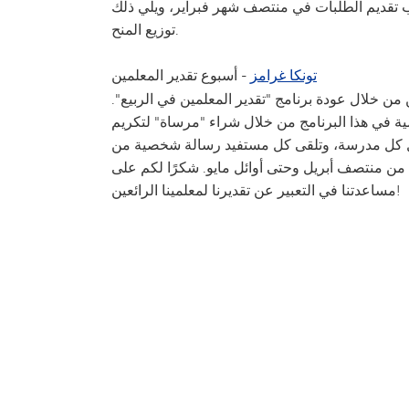
بين 100 و3,500 دولار. ويُغلق باب تقديم الطلبات في منتصف شهر فبراير، ويلي ذلك
توزيع المنح.
تونكا غرامز
-
أسبوع تقدير المعلمين
ن خلال عودة برنامج "تقدير المعلمين في الربيع".
ية في هذا البرنامج من خلال شراء "مرساة" لتكريم
خل كل مدرسة، وتلقى كل مستفيد رسالة شخصية من
بيع من منتصف أبريل وحتى أوائل مايو. شكرًا لكم على
مساعدتنا في التعبير عن تقديرنا لمعلمينا الرائعين!