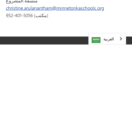
منسقة المشروع
christine.arulanantham@minnetonkaschools.org
952-401-5056 (مكتب)
العربية‏
تفضل بزيارتنا
مدارس مينيتونكا العامة
5621 طريق المقاطعة 101
مينيتونكا،
مينيسوتا
55345
952-401-5000