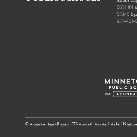
10
وتا
55345
952-401-