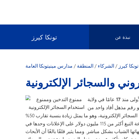
تونكا كيرز
نبذة عن
تحالفنا
تونكا كيرز
/
الشركاء
/
المنطقة
/
مدارس مينيتونكا العامة
روني والسجائر الإلكترونية
في ولاية
وهو رقم مذهل
أفاد واحد من
لسجائر الإلكترونية
، وهو ما يمثل زيادة بنسبة تقارب 50%
منذ آخر عملية جمع للبيانات في عام 2014. وقد أنفقت صناعة التبغ أكثر من 115 مليون دولار على الإعلانات وحدها في
ا الشباب بشكل مباشر. ومما يثير قلقًا بالغًا أن الأبحاث
نية يكادون