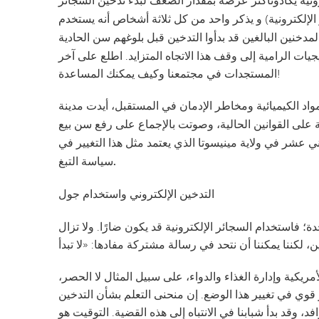
أكثر عرضة بمقدار الضعف لبدء تدخين السجائر
لإلكترونية) و
يذكر واحد من كل ثلاثة أشخاص أنه يستخدم
ن 95% من المدخنين البالغين قد بدأوا التدخين قبل بلوغهم سن الحادية
ت الرامية إلى وقف هذا الاتجاه المتزايد. اطلع على آخر
المستجدات في مجتمعنا وكيف يمكنك المساعدة!
مواد الكيميائية ومخاطر الإدمان في المستقبل،
أيدت مدينة
ة على القوانين الحالية، وصوتت بالإجماع على رفع سن بيع
تمع الثاني عشر في ولاية مينيسوتا الذي يعتمد مثل هذا التغيير في
سياسة التبغ.
التدخين الإلكتروني واستخدام جول
 فاستخدام السجائر الإلكترونية قد يكون ضارًا. ولا تزال
ريكية وإدارة الغذاء والدواء، على سبيل المثال لا الحصر،
قوي في تغيير هذا الوضع. إن منحنى التعلم بشأن التدخين
، وقد بدأ شبابنا في الانتباه إلى هذه القضية. التوقيت هو