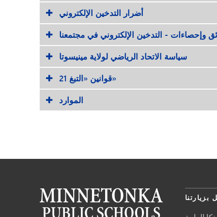
أضرار التدخين الإلكتروني
ق وإحصاءات - التدخين الإلكتروني في مجتمعنا
سياسة الاتحاد الرياضي لولاية مينيسوتا
قوانين «التبغ 21»
الموارد
 بزيارتنا
كا العامة