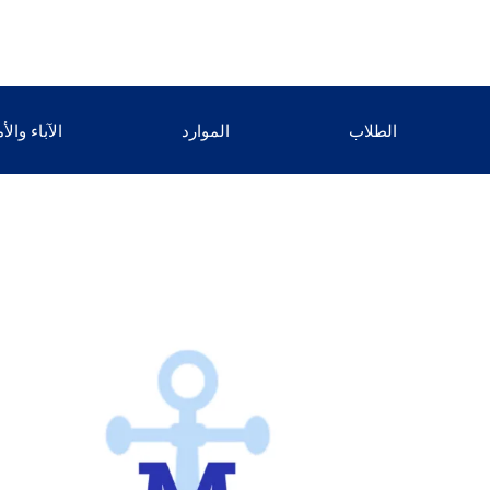
الطلاب
الموارد
الآباء وال
القيادة
الصحة
مؤتمر CADCA
الصحة 
متطوع
التربية
موارد الشباب
تناول الطعام. تحدث. تواصل!
التبغ وا