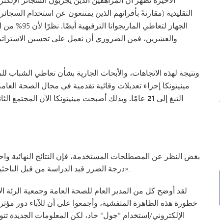
التقليدية
(مقارنةً بأقرانهم الذين يمتنعون عن استخدام السجائر ا
الجهاز لتعاطي الماريجوانا الترفيهية أيضًا.
نظرًا لأ
والعشرين، فمن الضروري أن نعمل على تحسين الاستراتيجيا
ونتيجة لهذه الاتجاهات، والأبحاث الجارية بشأن تعاطي الشباب لل
مينيتونكا إجراء تعديلات وقائية تقدمية في مجال الصحة العام
التبغ إلى 21 عامًا. وبذلك أصبحت مينيتونكا الآن المج
بغض النظر عن المصطلحات المستخدمة، فإن النتائج النهائية واحدة؛
درجة الضرر قيد الدراسة من قبل الباحثين، لكننا يمكننا أن نتحد في رسالة مشتركة مفادها: «لا تبدأ».
لقد أوضح كل من المدير العام للصحة العامة وجمعية الرئة الأم
خطورة هذه الظاهرة المتفشية، وأجمعوا على أن للآباء دور مؤثر 
الإلكتروني/استخدام "جول" حاد، لكن المعلومات الجديدة تتوافد