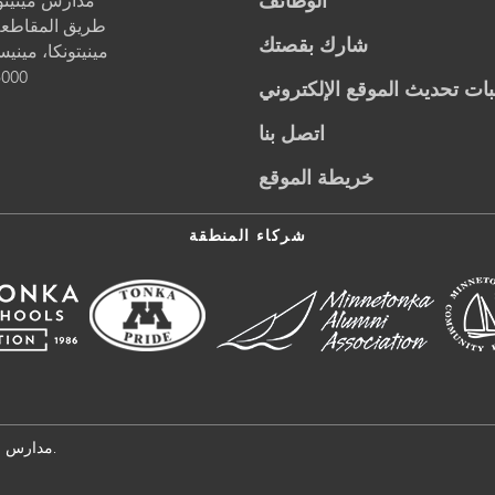
الوظائف
5621 طريق المقاطعة 1
شارك بقصتك
مينيتونكا،
مينيس
5000
ات تحديث الموقع الإلكتروني
اتصل بنا
خريطة الموقع
شركاء المنطقة
© مدارس مينيتونكا العامة. المنطقة التعليمية 276. جميع الحقوق محفوظة.