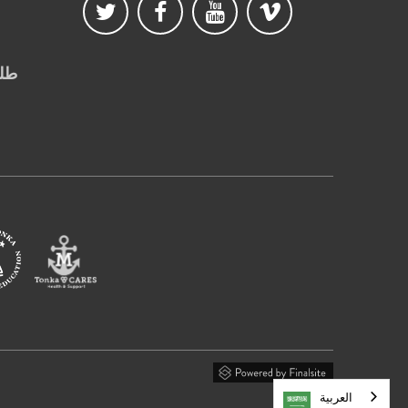
طلب
العربية‏