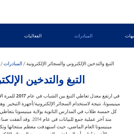
أمهات
المبادرات
الفعاليات
 السلوكية
الكحول
الكيميائية
الماريجوانا
جدول اجتماعات منظمة «تونكا كيرز»
التبغ والتدخين الإلكتروني والسجائر الإلكترونية
/
المبادرات
/
 المجتمعية
المواد الأفيونية
اللجان الفرعية التابعة لمنظمة «تونكا كيرز»
التبغ والتدخين الإلكت
لتدخين الإلكتروني والسجائر الإلكترونية
الصحة النفسية للشباب
في
ارتفع معدل تعاطي التبغ بين الشباب في عام 2017 للمرة الأولى منذ 17 عامًا
مينيسوتا، نتيجة لاستخدام السجائر الإلكترونية/أجهزة التبخير. 
كل خمسة طلاب في المدارس الثانوية بولاية مينيسوتا بتعاطي ا
مينيسوتا العام الماضي، حيث استهدفت معظم منتجاتها ونكهاته
الأخيرة تُظهر أن المراهقين الذين يجربون السجائر الإلكترو