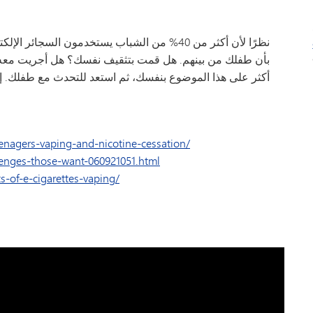
نظرًا لأن أكثر من 40% من الشباب يستخدمون السج
بأن طفلك من بينهم. هل قمت بتثقيف نفسك؟ هل أجريت معه «ح
أكثر على هذا الموضوع بنفسك، ثم استعد للتحدث مع طفلك. إن
enagers-vaping-and-nicotine-cessation/
lenges-those-want-060921051.html
s-of-e-cigarettes-vaping/