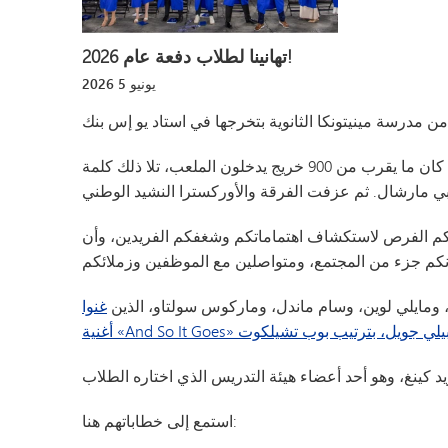
تهانينا لطلاب دفعة عام 2026!
يونيو
5
2026
افتتح الحفل بعزف مقطوعة «بومب آند سيركومستانس» على يد فرقة موسيقى وأوركسترا مدرسة مونتيسورو الثانوية، بينما كان ما يقرب من 900 خريج يدخلون الملعب، تلا ذلك كلمة
 لكم الفرص لاستكشاف اهتماماتكم وشغفكم الفريدين، وأن
 ومايلي لوين، وسام ماندل، وماركوس سولتاو، الذين
غنوا
استمع إلى خطاباتهم هنا: