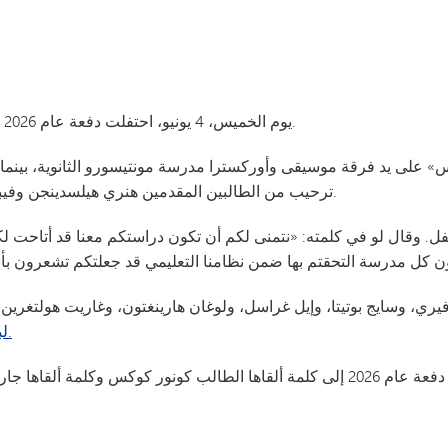
يوم الخميس، 4 يونيو، احتفلت دفعة عام 2026 من مدرسة مينيتونكا الثانوية بتخرجها في استاد يو إس بنك.
ترحيب من الطالبين المقدمين هنري هيلسدينجن وفيبي مارشال. ثم عزفت الفرقة والأوركسترا النشيد الوطني.
لحفل. وقال لو في كلمته: «نتمنى لكم أن تكون دراستكم معنا قد أتاحت
، وسايج بوتيتا، وإيل غراسل، ولوغان هارينغتون، وغاريت هولتغرين،
أغنية «And So It Goes» لبيلي جويل، بترتيب بوب تشيلكوت.