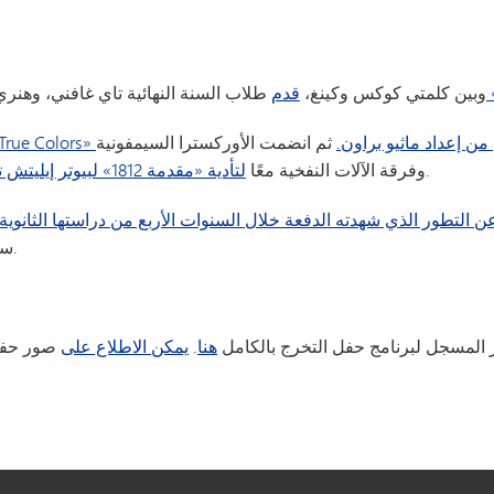
وبين كلمتي كوكس وكينغ،
قدم
طلاب السنة النهائية تاي غافني، وهنر
سيقي من إعداد ماثيو براون.
ثم انضمت الأوركسترا السيمفونية
بقيادة سارة فين-سومرفيلد وكيفن كلايندل.
وفرقة الآلات النفخية معًا
لتأدية «مقدمة 1812» لبيوتر إيليتش تشايكوفسكي،
ن التطور الذي شهدته الدفعة خلال السنوات الأربع من دراستها الثانوية، 
سعيهم وراء فرصهم المقبلة قبل أن يوصي رسمياً بتخريجهم.
 المسجل لبرنامج حفل التخرج بالكامل
هنا
.
يمكن الاطلاع على
صور حفل