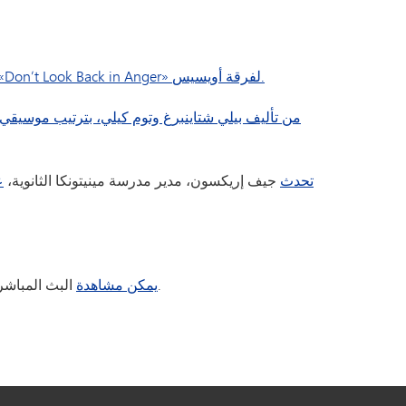
أغنية «Don’t Look Back in Anger» لفرقة أويسيس.
أغنية «True Colors» من تأليف بيلي شتاينبرغ وتوم كيلي، بترتيب مو
تحدث
جيف إريكسون، مدير مدرسة مينيتونكا الثانوية،
ع
على أن تضاف المزيد منها في الأيام المقبلة.
يمكن مشاهدة
البث المباشر