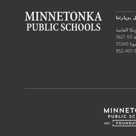
 بزيارتنا
كا العامة
10
وتا
55345
952-401-