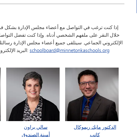
إذا كنت ترغب في التواصل مع أعضاء مجلس الإدارة بشكل فر
خلال النقر على ملفهم الشخصي أدناه. وإذا كنت تفضل التواصل
الإلكتروني الجماعي. سيتلقى جميع أعضاء مجلس الإدارة رسالت
schoolboard@minnetonkaschools.org
البريد الإلكتروني نيابة عن المجلس. عنوان البريد الإلكتروني الجماعي هو:
الدكتور مايك ريموكال
سالي براون
كاتب
أمينة الصندوق