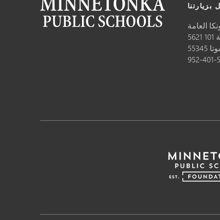
 بزيارتنا
كا العامة
10
وتا
55345
952-401-