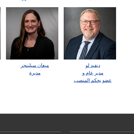
ديفيد لو
ميغان سيلينجر
مدير عام و
مديرة
عضو بحكم المنصب