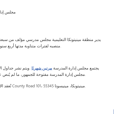
مجلس إدار
يدير منطقة مينيتونكا التعليمية مجلس مدرسي مؤلف من سبعة 
منصبه لفترات متناوبة مدتها أربع سنوات. وتُجرى الانتخابات في السنوات التي تنتهي برقم فردي.
يجتمع مجلس إدارة المدرسة
مرتين شهريًا
. ويتم نشر جداول ال
مجلس إدارة المدرسة مفتوحة للجمهور، ما لم يُنص على أنها جلسة مغلقة أو تنفيذية وفقًا لقانون ولاية مينيسوتا.
تُعقد الاجتماعات في قاعة المجتمع بمركز خدمات المنطقة، 5621 County Road 101، مينيتونكا، مينيسوتا 55345.