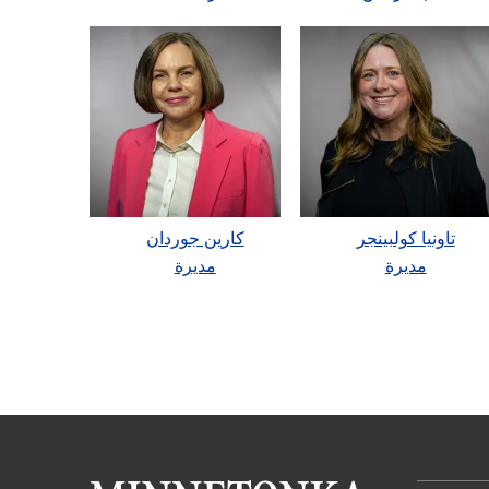
تاونيا كولبينجر
كارين جوردان
مديرة
مديرة