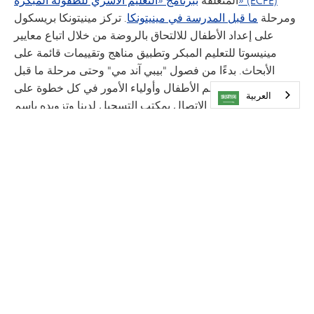
ومرحلة
ما قبل المدرسة في مينيتونكا
. تركز مينيتونكا بريسكول
على إعداد الأطفال للالتحاق بالروضة من خلال اتباع معايير
مينيسوتا للتعليم المبكر وتطبيق مناهج وتقييمات قائمة على
الأبحاث. بدءًا من فصول "بيبي آند مي" وحتى مرحلة ما قبل
المدرسة، ندعم الأطفال وأولياء الأمور في كل خطوة على
العربية‏
الطريق. يمكنك أيضًا الاتصال بمكتب التسجيل لدينا وتزويده باسم
طفلك وتاريخ ميلاده؛ مما يضمن حصولك على معلومات التسجيل
المستقبلية.
التنقل
الصفحة الرئيسية لبرنامج رياض الأطفال
المنهج الدراسي
Kindergarten Experience
خيارات الانغماس اللغوي
خيار التعلم عبر الإنترنت
التسجيل المبكر
روضة أطفال "ريدي-ستارت"