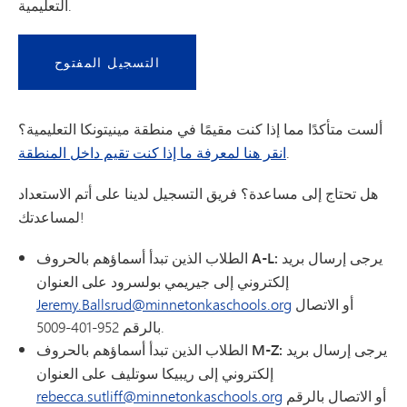
التعليمية.
التسجيل المفتوح
ألست متأكدًا مما إذا كنت مقيمًا في منطقة مينيتونكا التعليمية؟
.
انقر هنا لمعرفة ما إذا كنت تقيم داخل المنطقة
هل تحتاج إلى مساعدة؟
فريق التسجيل
لدينا
على أتم الاستعداد
لمساعدتك!
الطلاب الذين تبدأ أسماؤهم بالحروف A-L: يرجى
إرسال بريد
إلكتروني إلى جيريمي بولسرود على العنوان
أو الاتصال
Jeremy.Ballsrud@minnetonkaschools.org
بالرقم 952-401-5009.
الطلاب الذين تبدأ أسماؤهم بالحروف M-Z: يرجى
إرسال بريد
إلكتروني إلى ريبيكا سوتليف على العنوان
أو الاتصال بالرقم
rebecca.sutliff@minnetonkaschools.org