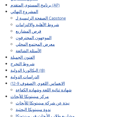
برنامج المستوى المتقدم (AP)
المشروع النهائي
الصفحة الرئيسية لـ Capstone
شروط الأهلية والالتزامات
فرص المشاريع
الموجهون المحترفون
معرض المجتمع المحلي
الأسئلة الشائعة
الفنون الجميلة
شروط التخرج
البكالوريا الدولية (IB)
الدراسات الدولية
الانغماس اللغوي (الصفوف 9-12)
شهادة ثنائية اللغة وشهادة الكفاءة
مركز مينيتونكا للأبحاث
نبذة عن شركة مينيتونكا للأبحاث
ندوة مينيتونكا البحثية
مشاريع طلاب الأبحاث في مينيتونكا