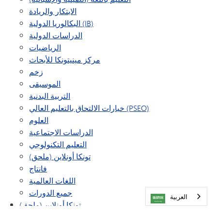
الابتكار والريادة
البكالوريا الدولية (IB)
الدراسات الدولية
الرياضيات
مركز مينيتونكا للأبحاث
زخم
الموسيقى
التربية البدنية
خيارات الالتحاق بالتعليم العالي (PSEO)
العلوم
الدراسات الاجتماعية
التعليم التكنولوجي
تونكا أونلاين (ملحق)
فانتاج
اللغات العالمية
جميع الدورات
العربية‏
تونكا أونلاين (ملحق)
الدورات الصيفية