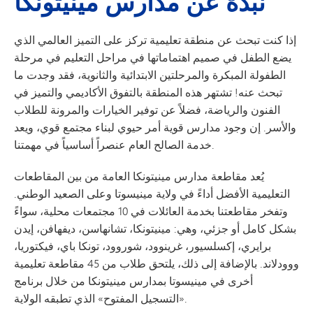
نبذة عن مدارس مينيتونكا
إذا كنت تبحث عن منطقة تعليمية تركز على التميز العالمي الذي
يضع الطفل في صميم اهتماماتها في مراحل التعليم في مرحلة
الطفولة المبكرة والمرحلتين الابتدائية والثانوية، فقد وجدت ما
تبحث عنه! تشتهر هذه المنطقة بالتفوق الأكاديمي والتميز في
الفنون والرياضة، فضلاً عن توفير الخيارات والمرونة للطلاب
والأسر. إن وجود مدارس قوية أمر حيوي لبناء مجتمع قوي، ويعد
خدمة الصالح العام عنصراً أساسياً في مهمتنا.
يُعد مقاطعة مدارس مينيتونكا العامة من بين المقاطعات
التعليمية الأفضل أداءً في ولاية مينيسوتا وعلى الصعيد الوطني.
وتفخر مقاطعتنا بخدمة العائلات في 10 مجتمعات محلية، سواءً
بشكل كامل أو جزئي، وهي: مينيتونكا، تشانهاسن، ديفهافن، إيدن
برايري، إكسلسيور، غرينوود، شوروود، تونكا باي، فيكتوريا،
ووودلاند. بالإضافة إلى ذلك، يلتحق طلاب من 45 مقاطعة تعليمية
أخرى في مينيسوتا بمدارس مينيتونكا من خلال برنامج
«التسجيل المفتوح» الذي تطبقه الولاية.