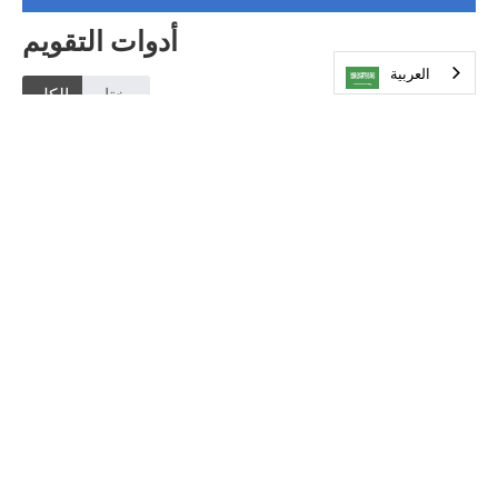
أدوات التقويم
العربية‏
مختار
الكل
التقويمات الأكاديمية
تحديث التقويم
تفضل بزيارتنا