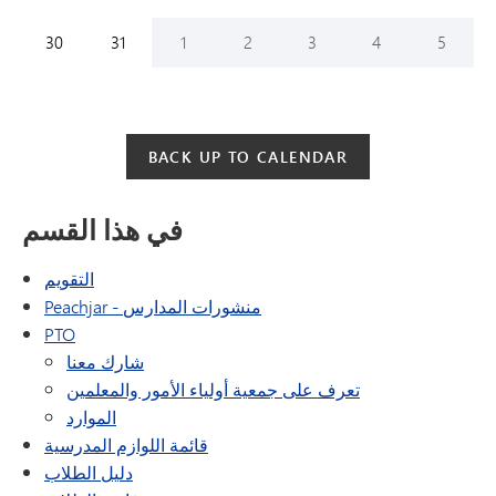
Sunday,
August
Monday,
August
Tuesday,
September
Wednesday,
September
Thursday,
September
Friday,
September
Saturday
Septem
30
31
1
2
3
4
5
BACK UP TO CALENDAR
في هذا القسم
التقويم
Peachjar - منشورات المدارس
PTO
شارك معنا
تعرف على جمعية أولياء الأمور والمعلمين
الموارد
قائمة اللوازم المدرسية
دليل الطلاب