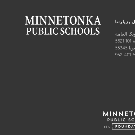
 بزيارتنا
كا العامة
10
وتا
55345
952-401-