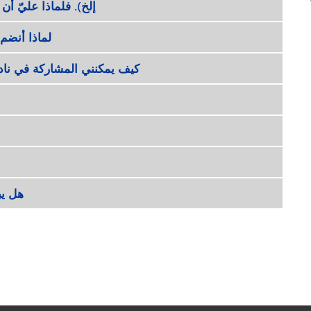
إلخ). فلماذا عليّ أن
لماذا أنضم
كيف يمكنني المشاركة في نا
هل يب