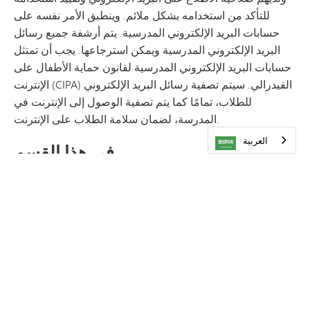
للتأكد من استخدامه بشكل ملائم. وينطبق الأمر نفسه على
حسابات البريد الإلكتروني المدرسية. يتم أرشفة جميع رسائل
البريد الإلكتروني المدرسية ويمكن استرجاعها. يجب أن تمتثل
حسابات البريد الإلكتروني المدرسية لقانون حماية الأطفال على
الإنترنت (CIPA) الفيدرالي. سيتم تصفية رسائل البريد الإلكتروني
للطلاب، تمامًا كما يتم تصفية الوصول إلى الإنترنت في
المدرسة، لضمان سلامة الطلاب على الإنترنت.
العربية‏
في هذا القسم
اتصل بنا
الصحة والرفاهية الرقمية
مكتب مساعدة الأسرة
البرامج
Schoology و Seesaw
إرشادات أولياء الأمور بشأن Schoology
حقائق سريعة عن التكنولوجيا
التخطيط التكنولوجي والأولويات الاستراتيجية