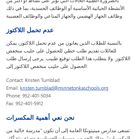
بالضرورة الطبية الحالات التي تؤثر على نشاط أو أكثر من
الأنشطة الحياتية الأساسية أو الوظائف الجسدية، بما في ذلك
وظائف الجهاز الهضمي والجهاز المناعي والوظائف العصبية.
عدم تحمل اللاكتوز
بالنسبة للطلاب الذين يعانون من عدم تحمل اللاكتوز، يمكن
للعائلات تقديم طلب خطي للحصول على حليب منخفض
اللاكتوز. ولا يتطلب هذا الطلب توقيع طبيب. يرجى إرسال طلب
الحصول على حليب منخفض اللاكتوز إلى:
Contact: Kristen Turnblad
Email:
kristen.turnblad@minnetonkaschools.org
Phone: 952-401-5034
Fax: 952-401-5912
نحن نعي أهمية المكسرات
تسعى مدارس مينيتونكا العامة إلى أن تكون "مدرسة خالية من
المكسرات"، وذلك للحد من مسببات الحساسية وتهيئة بيئة أكثر