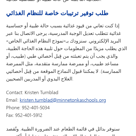
طلب توفير ترتيبات خاصة للنظام الغذائي
إذا كنت تعاني من قيود غذائية بسبب حالة طبية أو حساسية
غذائية تتطلب تعديل الوجبة المدرسية، يرجى الاتصال بنا عبر
البريد الإلكتروني. سنزودك بـ«نموذج النظام الغذائي الخاص»
الذي يطلب مزيدًا من المعلومات حول تلبية هذه الحاجة الطبية،
والذي يجب أن يتم تعبئته من قِبل أخصائي طبي (طبيب، أو
مساعد طبيب، أو ممرضة ممارسة متقدمة، مثل الممرضة
الممارسة). لا يمكننا قبول النماذج الموقعة من قِبل أخصائيي
العلاج اليدوي أو المدربين الصحيين.
Contact: Kristen Turnblad
Email:
kristen.turnblad@minnetonkaschools.org
Phone: 952-401-5034
Fax: 952-401-5912
سنوفر بدائل في قائمة الطعام عند الضرورة الطبية. وتُقصد