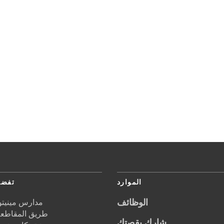
الموارد
تفضل
الوظائف
مدارس مينيتون
5621 طريق المقاطعة 1
شارك بقصتك