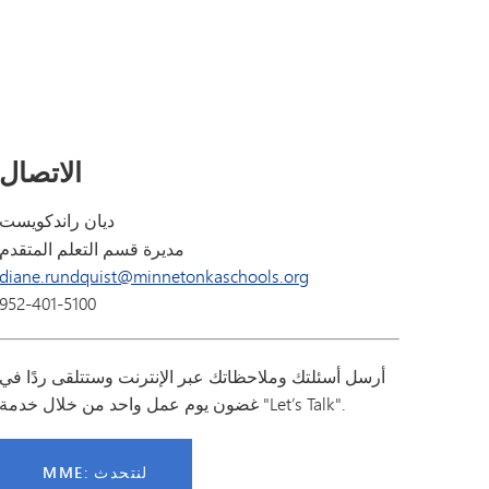
الباب التاسع
تونكا أونلاين (ملحق)
برنامج الانتقال التابع لـ SAIL
فانتاج
دليل الرفاهية
اللغات العالمية
الاتصال
ديان راندكويست
مديرة قسم التعلم المتقدم
diane.rundquist@minnetonkaschools.org
952-401-5100
أرسل أسئلتك وملاحظاتك عبر الإنترنت وستتلقى ردًا في
غضون يوم عمل واحد من خلال خدمة "Let’s Talk".
MME: لنتحدث