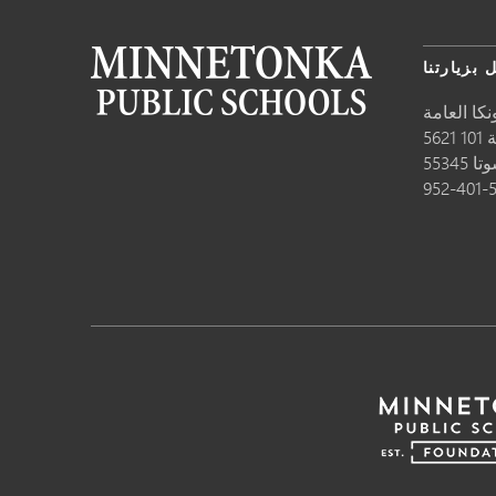
 بزيارتنا
كا العامة
10
وتا
55345
952-401-