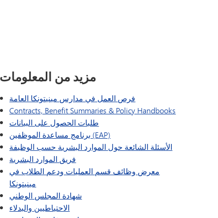
الباب التاسع
تونكا أونلاين (ملحق)
برنامج الانتقال التابع لـ SAIL
فانتاج
دليل الرفاهية
اللغات العالمية
مزيد من المعلومات
فرص العمل في مدارس مينيتونكا العامة
Contracts, Benefit Summaries & Policy Handbooks
طلبات الحصول على البيانات
برنامج مساعدة الموظفين (EAP)
الأسئلة الشائعة حول الموارد البشرية حسب الوظيفة
فريق الموارد البشرية
معرض وظائف قسم العمليات ودعم الطلاب في
مينيتونكا
شهادة المجلس الوطني
الاحتياطيين والبدلاء