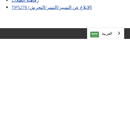
TIPS276 (الإبلاغ عن التمييز/التنمر/التحرش)
العربية‏
تفضل بزيارتنا
مدارس مينيتونكا العامة
5621 طريق المقاطعة 101
مينيتونكا،
مينيسوتا
55345
952-401-5000
الموارد