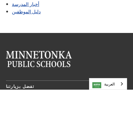
أخبار المدرسة
دليل الموظفين
العربية‏
تفضل بزيارتنا
مدارس مينيتونكا العامة
5621 طريق المقاطعة 101
مينيتونكا،
مينيسوتا
55345
952-401-5000