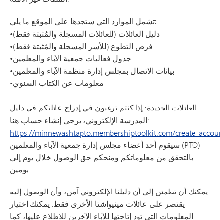
تشمل الموارد التي ستجدها على الموقع ما يلي:
•دليل العائلات (للعائلات المسجلة والمُثبتة فقط)
•فرص التطوع (للأسر المسجلة والمُثبتة فقط)
•جدول فعاليات جمعية الآباء والمعلمين
•بيانات الاتصال بمجلس إدارة منظمة الآباء والمعلمين
•معلومات عن الكتاب السنوي
العائلات الجديدة:
إذا كنتم ترغبون في إدراج عائلتكم في دليل
المدرسة الإلكتروني، يرجى إنشاء حساب هنا:
https://minnewashtapto.membershiptoolkit.com/create_accou
سيقوم أحد أعضاء مجلس إدارة جمعية الآباء والمعلمين (PTO)
بالتحقق من معلوماتكم ومنحكم حق الوصول خلال يوم إلى
يومين.
يمكنك أن تطمئن إلى أن دليلنا الإلكتروني آمن، وأن الوصول إليه
يقتصر على عائلات مينيواشتا الأخرى فقط. يمكنك اختيار
المعلومات التي تود إتاحتها للآباء الآخرين للاطلاع عليها، كما