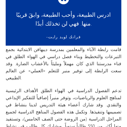
ادرس الطبيعة، وأحب الطبيعة، وابقَ قريبًا
منها. فهي لن تخذلك أبدًا.
-فرانك لويد رايت
قامت رابطة الآباء والمعلمين بمدرسة ديبهافن الابتدائية بجمع
التبرعات والتخطيط وبناء فصل دراسي في الهواء الطلق في
فناء مدرستنا الذي كان مهملاً ومليئاً بالأعشاب الضارة. وقد
سعت الرابطة إلى توفير منبر للتعلم «العملي» عن العالم
الطبيعي.
تدعم الفصول الدراسية في الهواء الطلق الأهداف الرئيسية
لمناهج العلوم والرياضيات، وتوفر منبراً إضافياً للتفكير الإبداعي
والنقدي. وقد شارك أعضاء هيئة التدريس لدينا بنشاط في
تصميمها وتنفيذها. وتكمل هذه الفصول المناهج الدراسية لجميع
المراحل الدراسية (من الروضة حتى الصف الخامس)، وتستفيد
منها أكثر من 550 طالباً سنوياً. ويشارك كل طالب في نشاط