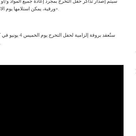
ورقية، يمكن استلامها يوم الاثنين 1 يونيو من الساعة 8 صباحًا حتى 2 ظهرًا في «ذا بورت».
ستُعقد بروفة إلز
الساعة 9:30 صباحًا، وستتناول الترتيبات اللوجستية للحفل.