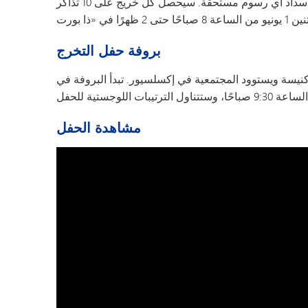
سيتم إصدار تذاكر حفل التخرج بمجرد إعادة جميع المواد و/أو سداد أي رسوم مستحقة. سيحصل كل خريج على 10 تذاكر
بروفة حفل التخرج
امية لحفل التخرج يوم الخميس 4 يونيو في كنيسة ويستوود المجتمعية في إكسلسيور. تبدأ البروفة في
مشاهدة الحفل