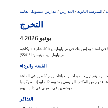
التقويم
الإعلانات اليومية
ة
/
المدرسة الثانوية
/
المدارس
/
مدارس مينيتونكا العامة
ياء الأمور والطلاب
التخرج
ت المدارس
 ترحيب من المدير
4 يونيو 2026
أخبار المدرسة
نبذة عن المدرسة
ستُقام الحفل يوم الخميس 4 يونيو 2026 في الساعة 7 مساءً في استاد يو إس بنك في مينيابوليس (401 شارع شيكاغو،
دليل الموظفين
مينيابوليس، مينيسوتا 55415).
القبعة والرداء
قام الطلاب في المدرسة بتقديم طلبات شراء القبعات والعباءات. وسيتم توزيع القبعات والعباءات يوم 12 مايو في القاعة
المشتركة خلال ساعات الغداء. ويمكن للطلاب استلام قبعاتهم وعباءاتهم من المكتب الرئيسي بعد يوم 12 مايو إذا لم يكونوا
موجودين في المبنى في ذلك اليوم.
التذاكر