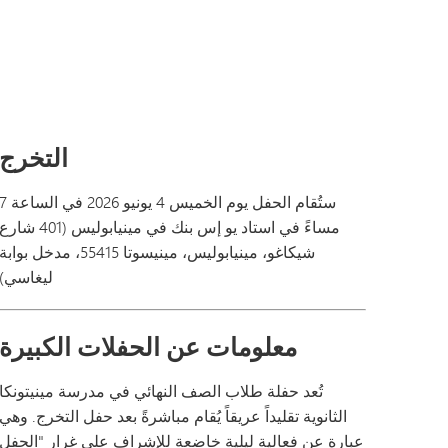
الباب التاسع
تونكا أونلاين (ملحق)
الأكاديميون
برنامج الانتقال التابع لـ SAIL
فانتاج
تعليمات توصيل الطلاب إلى مدرسة مونتانا الثانوية (MHS) واستلامهم منها
الدعم الأكاديمي
مكتب أ
دليل الرفاهية
اللغات العالمية
الأنشطة
تسج
ألعاب القوى
التخرج
الخ
التخرج
التسجيل
المركز الإع
امتحانات نهاية الفصل الدراسي
مواقف السي
ستُقام الحفل يوم الخميس 4 يونيو 2026 في السا
منشورات الطلاب
مساءً في استاد يو إس بنك في مينيابوليس (401 شارع
شيكاغو، مينيابوليس، مينيسوتا 55415، مدخل بوابة
العمل التطوعي للطلاب
ليغاسي)
الاختبارات والتقييمات
معلومات عن الحفلات الكبيرة
تُعد حفلة طلاب الصف النهائي في مدرسة مينيتونكا
الثانوية تقليداً عريقاً يُقام مباشرةً بعد حفل التخرج. وهي
عبارة عن فعالية ليلية خاضعة للإشراف على غرار "الحفل