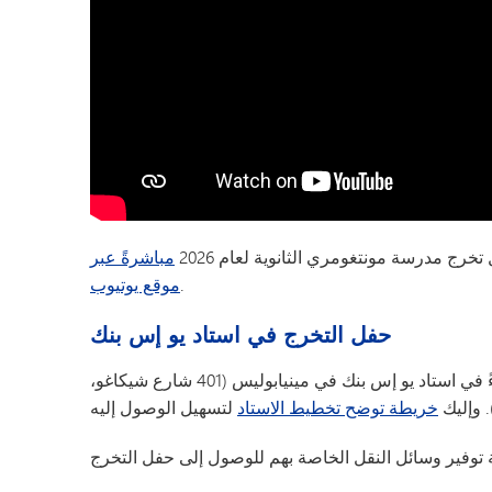
ج مدرسة مونتغومري الثانوية لعام 2026
مباشرةً عبر
.
موقع يوتيوب
حفل التخرج في استاد يو إس بنك
ستُقام الحفل يوم الخميس 4 يونيو 2026 في الساعة 7 مساءً في استاد يو إس بنك في مينيابوليس (401 شارع شيكاغو،
خريطة توضح تخطيط الاستاد
توفير وسائل النقل الخاصة بهم للوصول إلى
حفل
التخرج