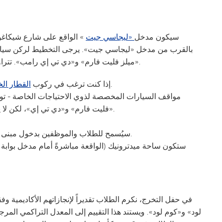
سيكون مدخل
«ليجاسي جيت
» الواقع على شارع شيكاغو 
بالقرب من مدخل «ليجاسي جيت». يرجى التخطيط لركن سيارت
«ميلز فليت فارم» و«دي تي إي رامب». تتراوح أسعار مواقف السيارات بين 3 و10 دولارات في الساعة.
، فإن محطة النزول تقع أمام مدخل بوابة ليغاسي.
إذا كنت ترغب في ركوب
القطار ال
مواقف السيارات المخصصة لذوي الاحتياجات الخاصة - ت
«فليت فارم» و«دي تي إي»، لكن لا يزال يتعين السير مسافة قصيرة من الممر إلى الملعب.
سيُسمح للطلاب والموظفين بدخول مبنى "يو إس بنك" ابتداءً من الساعة 5 مساءً للتحضير للحفل.
ستكون ساحة ميدترونيك (الواقعة مباشرةً أمام مدخل بوابة 
في حفل التخرج، نكرم الطلاب تقديراً لإنجازاتهم الأكاديمية وفق
لود» و«كوم لود». ويستند هذا التقييم إلى المعدل التراكمي المر