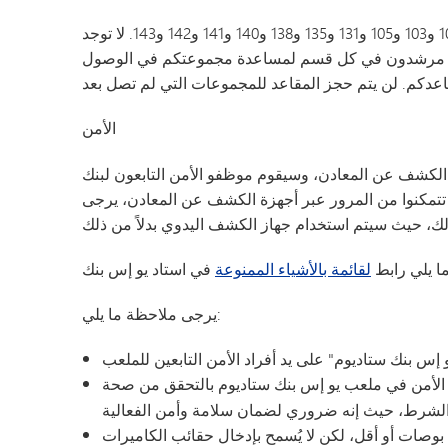
ستكون مقاعد الضيوف في الطابق السفلي، في الأقسام 101 و103 و105 و131 و135 و138 و140 و141 و142 و143. لا توجد
واجد مرشدون في كل قسم لمساعدة مجموعتكم في الوصول
الأمن
عن المعادن، وسيقوم موظفو الأمن التابعون لبنك US Bank بفحص
م تتمكنوا من المرور عبر أجهزة الكشف عن المعادن، يرجى
ا يلي رابط
لقائمة بالأشياء الممنوعة
يرجى ملاحظة ما يلي:
الأمن في ملعب يو إس بنك ستاديوم بالتحقق من صحة