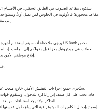
مقاعد محجوزة؛ فالأولوية في الجلوس لمن يصل أولاً. وسيت
إلى مقاعدكم. لن يتم حجز المقاعد للمجموعات التي لم تصل بعد.
يرجى ملاحظة أنه سيتم استخدام أجهزة الكشف 
الحقائب في ميدترونيك بلازا قبل دخولكم إلى الملعب. إذا ل
إبلاغ موظفي الأمن بذلك، حيث سيتم استخدام جهاز الكشف اليدوي بدلاً من ذلك.
في استاد يو إس بنك.
فيم
ستُجرى جميع إجراءات التفتيش الأمني خارج ملعب "يو إس بنك ستاديوم" على يد أفراد الأمن التابعين للملعب.
هام:
يجب على
كل
ضيف إبراز تذكرة للدخول، وستقوم قوات 
التذاكر. ولا توجد استثناءات من هذا الشرط، حيث إنه ضروري لضمان سلامة وأمن الفعالية.
يُسمح بإدخال الكاميرات الفوتوغرافية التي يبلغ طول عدستها 6 بوصات أو أقل، لكن لا يُسمح بإدخال حقائب الكاميرات.