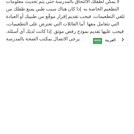
لا يمكن لطفلك الالتحاق بالمدرسة حتى يتم تحديث معلومات
التطعيم الخاصة به. إذا كان هناك سبب طبي يمنع طفلك من
تلقي التطعيمات، فيجب تقديم إقرار موقّع من طبيبك أو العيادة
التي تتعامل معها. أما العائلات التي تعترض على التطعيمات،
فيجب عليها تقديم نموذج رفض موثق. إذا كانت لديك أي أسئلة،
يرجى الاتصال بمكتب الصحة بالمدرسة.
العربية‏
يرجى إخطارنا بأي مشاكل صحية أخرى
إذا كان طفلك يعاني من أي حساسية أو مشاكل صحية أو لديه
خطط رعاية صحية فردية و/أو للطوارئ، يرجى إبلاغ مكتب
الشؤون الصحية بالمدرسة بهذه المعلومات.
اتصل بنا
ممرضة مدرسية مرخصة
إيمي أنتيلا
amy.antilla@minnetonkaschools.org
الهاتف: 952-401-5772