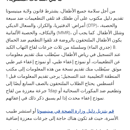
من أجل سلامة جميع الأطفال، يشترط قانون ولاية مينيسوتا
تقديم دليل مكتوب على أن طفلك قد تلقى التطعيمات ضد سبعة
أمراض: الدفتيريا، والكزاز، والسعال الديكي (DTP)، والحصبة،
والنكاف، والحصبة الألمانية (MMR)، وشلل الأطفال. كما يجب أن
يكون الأطفال الملتحقون بالروضة قد تلقوا التطعيم ضد الحماق
(جدري الماء) وسلسلة من ثلاث جرعات لقاح التهاب الكبد B.
عند التسجيل في رياض الأطفال، سيُطلب منك تقديم معلومات
عن التطعيمات، أو نموذج إعفاء طبي، أو نموذج إعفاء غير طبي
موثق. سيُطلب منك تقديم نسخة من هذه المعلومات إلى مكتب
المنطقة التعليمية عند التسجيل؛ يرجى تقديم المعلومات قبل 1
أغسطس. يحتاج الطلاب الملتحقون بالصف السابع أيضًا إلى
جرعة معززة من لقاح Tdap وتطعيم ضد المكورات السحائية أو
نموذج إعفاء محدث إذا لم يسبق ذكر ذلك في إعفائهم.
قم بتنزيل دليل وزارة الصحة في مينيسوتا
أو استشر طبيب
الأسرة، حيث قد تكون هناك حاجة إلى جرعات معززة إضافية.