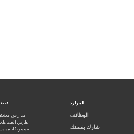
10
الموارد
تفضل
الوظائف
مدارس مينيتون
5621 طريق المقاطعة 1
شارك بقصتك
مينيتونكا،
مينيس