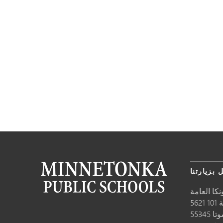
 بزيارتنا
كا العامة
10
وتا
55345