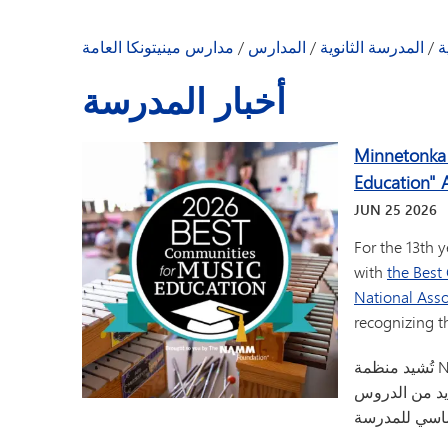
التقويم
الإعلانات اليومية
ة
/
المدرسة الثانوية
/
المدارس
/
مدارس مينيتونكا العامة
ياء الأمور والطلاب
أخبار المدرسة
ت المدارس
 ترحيب من المدير
Minnetonka 
أخبار المدرسة
Education" 
نبذة عن المدرسة
JUN
25
2026
دليل الموظفين
For the 13th 
with
the Best
National Ass
recognizing t
تُشيد منظمة NAMM بالمدارس والمعلمين وقادة المجتمع المحلي على
ديد من الدروس