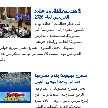
الإعلان عن الفائزين بجائزة
الخريجين لعام 2026
في إطار فعاليات "عطلة نهاية
الأسبوع للعودة إلى المدرسة" في
مينيتونكا، ستستضيف مدارس
مينيتونكا العامة ورابطة خريجي
مينيتونكا الحفل السنوي السابع عشر لتوزيع جوائز
الخريجين يوم السبت 26 سبتمبر. تهانينا للمكرمين هذا
العام!
مسرح مينيتونكا يقدم مسرحية
«سبامالوت» لمونتي بايثون
يسر مسرح مينيتونكا أن يقدم هذا
الربيع
مسرحية «سبامالوت»
من
إنتاج مونتي بايثون، وهي إعادة سرد
مضحكة للغاية لأسطورة الملك