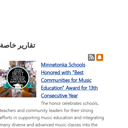
الباب التاسع
تونكا أونلاين (ملحق)
الأكاديميون
برنامج الانتقال التابع لـ SAIL
فانتاج
تعليمات توصيل الطلاب إلى مدرسة مونتانا الثانوية (MHS) واستلامهم منها
الدعم الأكاديمي
مكتب أ
دليل الرفاهية
اللغات العالمية
الأنشطة
تسج
ألعاب القوى
التخرج
الخ
تقارير خاصة
التسجيل
المركز الإع
للمنشورات
ات المنشورات
امتحانات نهاية الفصل الدراسي
مواقف السي
Minnetonka Schools
منشورات الطلاب
Honored with "Best
العمل التطوعي للطلاب
Communities for Music
الاختبارات والتقييمات
Education" Award for 13th
Consecutive Year
The honor celebrates schools,
teachers and community leaders for their strong
efforts in supporting music education and integrating
many diverse and advanced music classes into the