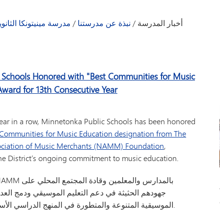
الحضور
أندية المشجعين
الإرشاد الأكاديمي
(يتم فتحها في نافذة/علامة تبويب جديدة)
مين الصندوق
المستشارون
أخبار المدرسة
/
نبذة عن مدرستنا
/
مدرسة مينيتونكا الثانوي
يل الحافلات
التطوع الأبوي
نموذجنا الاستشاري
دليل أول
(يفتح في نافذة/علامة تبويب جديدة)
اتصل بنا
دفتر درجات Schoology
التخطيط لما بعد المرحلة الثانوية
Peachjar - منشورا
دمات الصحية
حفل تخرج
دعم الطلاب
كلمة
Schools Honored with "Best Communities for Music
لامي - الميناء
متجر سكيبرز بوستر
رفاهية الطلاب
Award for 13th Consecutive Year
ارات للطلاب
TIPS276 (الإبلاغ عن التمييز/التنمر/التحرش)
مركز الكتابة
نصوص
year in a row, Minnetonka Public Schools has been honored
 Communities for Music Education designation from The
ociation of Music Merchants (NAMM) Foundation
,
he District’s ongoing commitment to music education.
جهودهم الحثيثة في دعم التعليم الموسيقي ودمج الع
الموسيقية المتنوعة والمتطورة في المنهج الدراسي الأساسي للمدرسة.