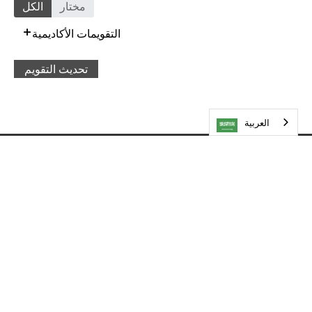
مختار
الكل
التقويمات الأكاديمية
تحديث التقويم
العربية‏
تفضل بزيارتنا
مدارس مينيتونكا العامة
5621 طريق المقاطعة 101