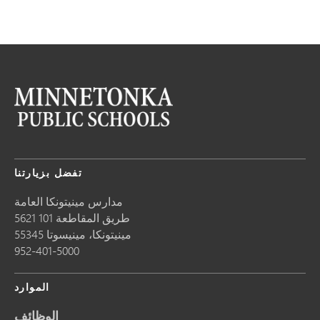
تفضل بزيارتنا
مدارس مينيتونكا العامة
5621 طريق المقاطعة 101
مينيتونكا،
مينيسوتا
55345
952-401-5000
الموارد
الوظائف