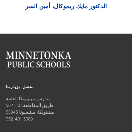
الدكتور مايك ريموكال، أمين السر
تفضل بزيارتنا
مدارس مينيتونكا العامة
5621 طريق المقاطعة 101
مينيتونكا،
مينيسوتا
55345
952-401-5000