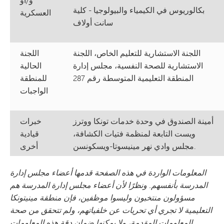
بكالوريوس في الكيمياء والبيولوجيا - كلية
العسكرية
سانت أولاف
اللجنة الاستشارية للتعليم الخاص، اللجنة
اللجنة
الاستشارية للصحة النفسية، مجلس إدارة
الحالية
المنطقة التعليمية المتوسطة رقم 287
للمنطقة
الواجبات
أمينة الصندوق في وحدة خدمات تونكا ووترز
خبرات
ويست التابعة لمنظمة فتيات الكشافة،
قيادية
مجلس وادي نهر مينيسوتا-ويسكونسن.
أخرى
المعلومات الواردة في هذه الصفحة قدمها أعضاء مجلس إدارة
المدرسة بأنفسهم. ونظرًا لأن أعضاء مجلس إدارة المدرسة هم
مسؤولون منتخبون وليسوا موظفين، فإن منطقة مينيتونكا
التعليمية لا تجري أي تحريات عن خلفياتهم، ولم تتحقق من صحة
المعلومات المقدمة، ولا يمكنها ضمان دقة هذه المعلومات.