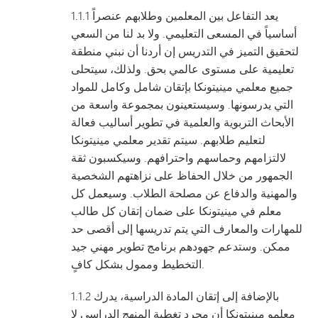
1.1.1 يعد التفاعل بين المعلمين وطلابهم عنصراً
أساسياً في المسعى التعليمي. ولا بد لنا من السعي
لتحقيق التميز في التدريس إن أردنا أن نبني منطقة
تعليمية على مستوى عالمي بحق. ولذلك، سيتحلى
جميع معلمي مينيتونكا بإتقان شامل وكامل للمواد
التي يدرسونها. وسيستعينون بمجموعة واسعة من
الأبحاث التربوية والعلمية في تطوير أساليب فعالة
لتعليم طلابهم. سيتم تقدير معلمي مينيتونكا
لالتزامهم وحماسهم واحترافهم. وسيكسبون ثقة
الجمهور من خلال الحفاظ على نزاهتهم الشخصية
والمهنية والدفاع عن مصلحة الطلاب. وسيعمل كل
معلم في مينيتونكا على ضمان إتقان كل طالب
للمهارات والمعارف التي يتم تدريسها إلى أقصى حد
ممكن. وستدعم جهودهم برنامج تطوير مهني جيد
التخطيط وممول بشكل كافٍ.
1.1.2 بالإضافة إلى إتقان المادة الدراسية، يدرك
معلمو مينيتونكا أن مجرد تغطية المنهج الدراسي لا