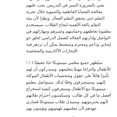
يعني بالضرورة التميز في التدريس. يجب عليهم
معالجة القضايا العاطفية والتنموية خلال تجربة
التعلم حتى يتحقق التعلم الفعال. ونظرًا لأن بيئة
التعلم بالغة الأهمية لنجاح الطلاب، سيستخدم
معلمونا تعاطفهم وحماسهم وصبرهم ومهاراتهم في
التواصل وإدارتهم الفعالة للفصل الدراسي لخلق جو
إيجابي وداعم ومحترم ومنضبط يمكن أن تزدهر فيه
الإنجازات الأكاديمية والشخصية.
1.1.3 سيُظهر جميع معلمي مينيتونكا حبًا حقيقيًا
للأطفال والتزامًا مهنيًا بتعليمهم. وسيدركون أن لهم
تأثيرًا هائلاً على عقول وشخصيات الأطفال الموكلة
إليهم، وسيتصرفون وفقًا لذلك. سيتواصل معلمو
مينيتونكا مع الأطفال وسيعرفون كيفية استخراج
أفضل ما في كل طالب. وسيكسبون احترام طلابهم
لأنهم يحترمونهم. وسيبذل طلاب مينيتونكا قصارى
جهدهم لأن معلميهم يلهمونهم ويؤمنون بهم.