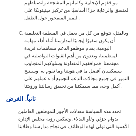
مواقفهم الإيجابية وكلماتهم المشجعة وانضباطهم
المتسق والرعاية جزءًا أساسيًا من تركيز مينيتونكا على
التميز المتمحور حول الطفل.
وبالمثل، نتوقع من كل من يعمل في المنطقة التعليمية
أن يكون سفيرًا إيجابيًا لمدارسنا أثناء أداء مهامه
اليومية. يقدم موظفو الدعم مساهمات فريدة
لمنظمتنا، ويعدون من أهم القنوات التواصلية في
مجتمعنا. فمواقفهم المتعاونة وسلوكهم المتجاوب
سيعكسان أفضل ما في هويتنا وما نقوم به. وسيتيح
التميز في جميع مجالات الدعم للجميع أداء عملهم على
أكمل وجه، مما سيمكننا من تحقيق رسالتنا ورؤيتنا.
ثانياً: الغرض
تحدد هذه السياسة معدلات الأجور للموظفين العاملين
بدوام جزئي و/أو البدلاء. وتعكس رؤية مجلس الإدارة
الأهمية التي تولى لهذه الوظائف في نجاح مدارسنا وطلابنا.