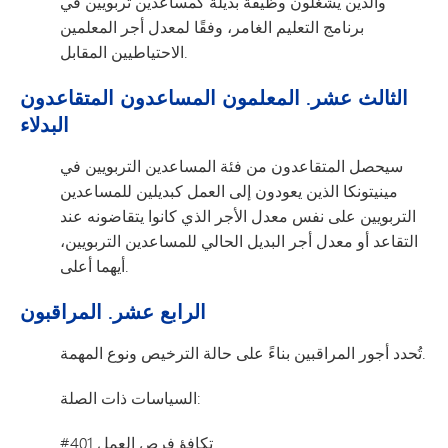
والذين يشغلون وظيفة بديلة كمساعدين تربويين في
برنامج التعليم الغامر، وفقًا لمعدل أجر المعلمين
الاحتياطيين المقابل.
الثالث عشر. المعلمون المساعدون المتقاعدون
البدلاء
سيحصل المتقاعدون من فئة المساعدين التربويين في
مينيتونكا الذين يعودون إلى العمل كبديلين للمساعدين
التربويين على نفس معدل الأجر الذي كانوا يتقاضونه عند
التقاعد أو معدل أجر البديل الحالي للمساعدين التربويين،
أيهما أعلى.
الرابع عشر. المراقبون
تُحدد أجور المراقبين بناءً على حالة الترخيص ونوع المهمة.
السياسات ذات الصلة:
#401 تكافؤ فرص العمل