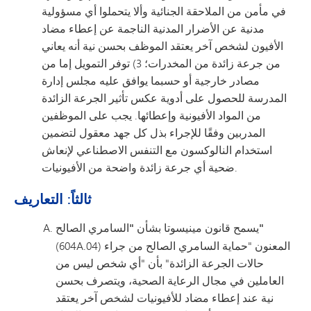
في مأمن من الملاحقة الجنائية وألا يتحملوا أي مسؤولية
مدنية عن الأضرار المدنية الناجمة عن إعطاء مضاد
الأفيون لشخص آخر يعتقد الموظف بحسن نية أنه يعاني
من جرعة زائدة من المخدرات؛ 3) توفر التمويل إما من
مصادر خارجية أو حسبما يوافق عليه مجلس إدارة
المدرسة للحصول على أدوية عكس تأثير الجرعة الزائدة
من المواد الأفيونية وإعطائها. يجب على الموظفين
المدربين وفقًا للإجراء بذل كل جهد معقول لتضمين
استخدام النالوكسون مع التنفس الاصطناعي لإنعاش
ضحية أي جرعة زائدة واضحة من الأفيونيات.
ثالثاً: التعاريف
بشأن "السامري الصالح"
يسمح قانون مينيسوتا
(604A.04) المعنون "حماية السامري الصالح من جراء
حالات الجرعة الزائدة" بأن "أي شخص ليس من
العاملين في مجال الرعاية الصحية، ويتصرف بحسن
نية عند إعطاء مضاد للأفيونيات لشخص آخر يعتقد