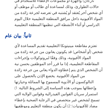
ناركان) وأجهزة أو مجموعات الإعطاء للاستخدام في
حالات الطوارئ، وذلك لمساعدة أي طالب أو موظف أو
أي شخص آخر يُعتقد أو يُشتبه في تعرضه لجرعة زائدة من
المواد الأفيونية داخل مرافق المنطقة التعليمية خلال اليوم
الدراسي أو أثناء الأنشطة التي تنظمها المنطقة التعليمية.
ثانياً: بيان عام
تعتزم مقاطعة مينيتونكا التعليمية تقديم المساعدة لأي
شخص (أو أشخاص) قد يكونون يعانون من جرعة زائدة من
المواد الأفيونية، وذلك وفقًا لبروتوكولات وإجراءات
المقاطعة التعليمية، إذا ما قرر أحد الموظفين بحسن نية
أن الشخص الذي يتم إعطاؤه الدواء يعاني من جرعة زائدة
من المواد الأفيونية. يخضع الإذن بالحصول على
النالوكسون أو الأدوية المسموح بها المماثلة وحيازتها
وإعطائها بموجب هذه السياسة إلى الشروط التالية: 1)
استمرار سريان القوانين الفيدرالية وقوانين الولاية التي
تسمح لشخص غير متخصص في الرعاية الصحية بإعطاء
مضاد للأفيونيات؛ 2) أن يكون منطقة التعليم وموظفيها