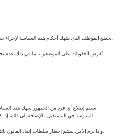
يخضع الموظف الذي ينتهك أحكام هذه السياسة لإجراءات تأديبية، بما في ذلك عدم تجديد عقده أو إيقافه عن العمل أو فصله، وفقًا لما يراه مجلس إدارة المدرسة مناسبًا.
تُفرض العقوبات على الموظفين، بما في ذلك عدم تجدي
سيتم إطلاع أي فرد من الجمهور ينتهك هذه السيا
المدرسة في المستقبل. بالإضافة إلى ذلك، إذا كان هذا الشخص طالبًا في منطقة تعليمية أخرى، فقد يتم الاتصال بتلك المنطقة التعليمية بشأن انتهاك السياسة.
وإذا لزم الأمر، سيتم إخطار سلطات إنفاذ القانون بانتهاك السياسة الذي ارتكبه ذلك الشخص، وقد يُطلب منها توفير مرافقة لإخراج ذلك الشخص من مبنى المدرسة.