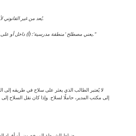
"يُعد من غير القانوني لأي فرد أن يحوز سلاحًا ناريًا عن علم في مكان يعرف الفرد أنه منطقة مدرسية، أو لديه سبب معقول للاعتقاد بأنه كذلك.
"يعني مصطلح 'منطقة مدرسية': (أ) داخل أو على أراضي مدرسة عامة أو أبرشية أو خاصة؛ أو (ب) ضمن مسافة 1,000 قدم من أراضي مدرسة عامة أو أبرشية أو خاصة."
لا يُعتبر الطالب الذي يعثر على سلاح في طريقه إلى 
إلى مكتب المدير، حاملًا لسلاح. وإذا كان نقل السلاح إلى 
ضباط الشرطة المرخصون، أو أفراد الج