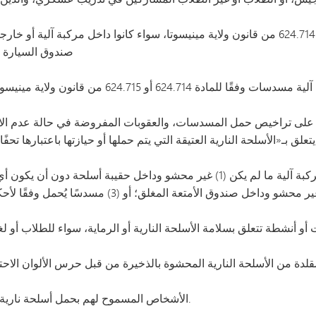
الأشخاص المصرح لهم بحمل مسدس بموجب المادة 624.714 من قانون ولاية مينيسوتا، سواء كانوا د
صندوق السيارة أو
أو أنشطة تتعلق بسلامة الأسلحة النارية أو الرماية، سواء للطلاب أو لغ
طيرة أو بنادق BB أو نماذج مقلدة من الأسلحة النارية المحشوة بالذخيرة من قبل حرس الألوان الا
الأشخاص المسموح لهم بحمل أسلحة نارية محشوة بالذخيرة (المحاربون القدامى).