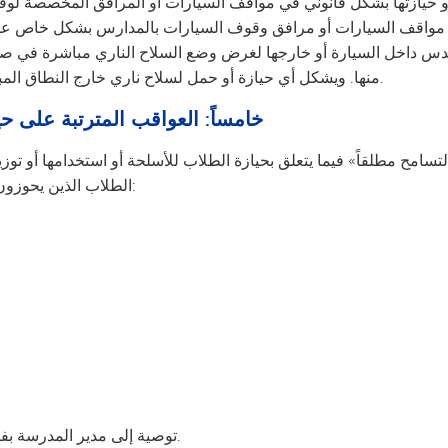
ة أو حيازتها بشكل قانوني في مواقف السيارات أو المرافق المخصصة ل
ي مواقف السيارات أو مرافق وقوف السيارات بالمدارس بشكل خاص عل
اية مينيسوتا، القسم 624.714، بحمل مسدس داخل السيارة أو خارجها لغرض وضع السلاح الناري 
منها. ويشكل أي حيازة أو حمل لسلاح ناري خارج النطاق المباشر لمركبة حامل التصريح انتهاكًا لهذه السياسة.
خامساً: العواقب المترتبة على حي
التسامح مطلقاً» فيما يتعلق بحيازة الطلاب للأسلحة أو استخدامها أو توزيع
الطلاب الذين يحوزون أسلحة أو يستخدمونها أو يوزعونها تشمل ما يلي:
توصية إلى مدير المدرسة بفصل الطالب لفترة لا تتجاوز سنة واحدة.