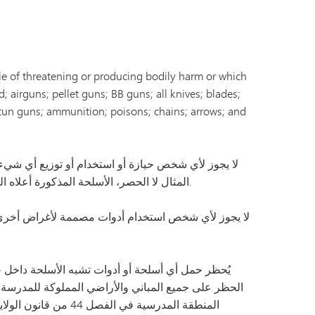
الباب التاسع
تونكا أونلاين (ملحق)
برنامج الانتقال التابع لـ SAIL
فانتاج
دليل الرفاهية
اللغات العالمية
le of threatening or producing bodily harm or which
; airguns; pellet guns; BB guns; all knives; blades;
stun guns; ammunition; poisons; chains; arrows; and
لا يجوز لأي شخص حيازة أو استخدام أو توزيع أي شيء أو
المثال لا الحصر، الأسلحة المذكورة أعلاه المكسورة أو المعطلة، والأسلحة المقلدة، والأسلحة اللعبية، وأي شيء يمثل نسخة طبق الأصل من سلاح حقيقي.
لا يجوز لأي شخص استخدام أدوات مصممة لأغراض أخرى (مث
يُحظر حمل أي أسلحة أو أدوات تشبه الأسلحة داخل ج
الحظر على جميع المباني والأراضي المملوكة للمدرسة، 