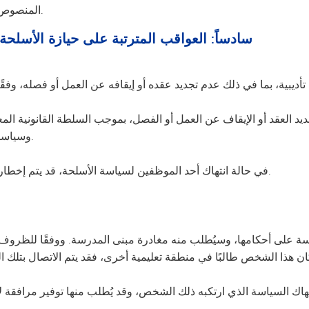
المنصوص عليها في قوانين الولاية الخاصة بالتربية الخاصة.
سادساً: العواقب المترتبة على حيازة الأسلحة 
د العقد أو الإيقاف عن العمل أو الفصل، بموجب السلطة القانونية المع
وسياسات منطقة التعليم المدرسية، ووفقًا لها.
في حالة انتهاك أحد الموظفين لسياسة الأسلحة، قد يتم إخطار سلطات إنفاذ القانون، حسب الاقتضاء.
سة على أحكامها، وسيُطلب منه مغادرة مبنى المدرسة. ووفقًا للظروف