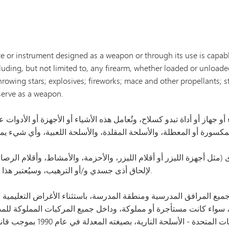
 or instrument designed as a weapon or through its use is capab
cluding, but not limited to, any firearm, whether loaded or unloaded
hrowing stars; explosives; fireworks; mace and other propellants; 
serve as a weapon.
 جهاز أو أداة تبدو كسلاح، وتُعامل هذه الأشياء أو الأجهزة أو الأدوات 
ل أجهزة الليزر أو أقلام الليزر، والأحزمة، والأمشاط، وأقلام الرصا
لإلحاق أذى جسدي و/أو الترهيب، وسيُعتبر هذا الاستخدام بمثابة حيازة واستخدام سلاح.
ميع المرافق المدرسية ومنطقة المدرسة، باستثناء الأغراض التعليمية ا
سواء كانت مستأجرة أو مملوكة، وداخل جميع المركبات المملوكة للمدرس
المنطقة المدرسية في الفصل 44 م