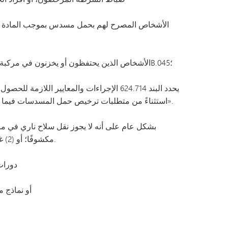
الأشخاص الذين يحتفظون أو يخزنون في مركبة آلية مسدسات وفقًا للمادة 624.714 أو 624.715 من قانون ولاية مينيسوتا، أو أسلحة نارية أخرى وفقًا للمادة 97B.045؛
استثناءً من متطلبات ترخيص حمل المسدسات فيما يتعلق بـ«الأسلحة النارية العتيقة التي يتم حملها أو حيازتها باعتبارها تحفًا أو لقيمتها أو أهميتها التاريخية».
مكشوفًا؛ أو (2) غير محشو وداخل صندوق الأمتعة المغلق؛ أو (3) مسدسًا يُحمل وفقًا لأحكام البندين 624.714 و624.715.
دورات 
حيازة أسلحة خ