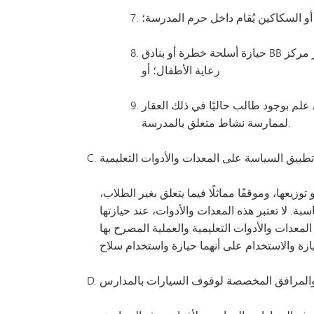
أو السكاكين يُقام داخل حرم المدرسة؛
حيازة أسلحة خطرة أو بنادق BB أو نماذج مقلدة للأسلحة النارية بموجب إذن كتابي من مدير المدرسة أو أي شخص آخر يتولى الإشراف العام على المدرسة أو مدير مركز
رعاية الأطفال؛ أو
لم بوجود طالب حاليًا في ذلك العقار
لممارسة نشاط متعلق بالمدرسة.
تطبيق السياسة على المعدات والأدوات التعليمية
وزيعها، وموقفًا مماثلًا فيما يتعلق بغير الطلاب،
بة. لا تعتبر هذه المعدات والأدوات، عند حيازتها
لمعدات والأدوات التعليمية والعملية المصرح بها
 والمرافق المخصصة لوقوف السيارات بالمدارس