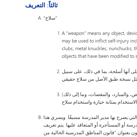
ثالثاً: التعريف
"سلاح"
A “weapon” means any object, device
may be used to inflict self-injury in
clubs; metal knuckles; nunchucks; t
objects that have been modified to 
على أنها أسلحة، بما في ذلك، على سبيل
ص، والمبارد، والمقصات، وما إلى ذلك)
لتي يصرح بها مدير المدرسة مسبقًا. ويسري هذا
ة أو المستأجرة أو المتعاقد عليها. يتم تعريف
ن قانون الولايات المتحدة - الأسلحة النارية، بصيغته المعدلة في عام 1990 بموجب قانون بعنوان "قانون المناطق المدرسية الخالية من