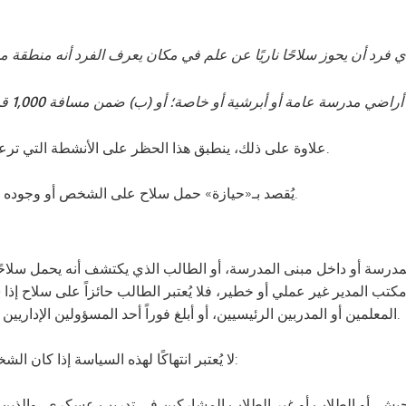
علاوة على ذلك، ينطبق هذا الحظر على الأنشطة التي ترعاها المدارس مثل الرحلات الميدانية، أينما وقعت.
يُقصد بـ«حيازة» حمل سلاح على الشخص أو وجوده في منطقة تخضع لسيطرته داخل مبنى المدرسة.
المدرسة أو داخل مبنى المدرسة، أو الطالب الذي يكتشف أنه يحمل سلاحً
مكتب المدير غير عملي أو خطير، فلا يُعتبر الطالب حائزاً على سلاح إذا س
المعلمين أو المدربين الرئيسيين، أو أبلغ فوراً أحد المسؤولين الإداريين أو المعلمين أو المدربين الرئيسيين بمكان السلاح.
لا يُعتبر انتهاكًا لهذه السياسة إذا كان الشخص غير الطالب يندرج ضمن إحدى الفئات التالية:
يش، أو الطلاب أو غير الطلاب المشاركين في تدريب عسكري، والذين ي