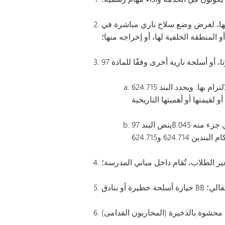
اخل مركبة آلية أو خارجها، لغرض وضع سلاح ناري مباشرة في
 المنطقة الخلفية لها، أو إخراجه منها؛
يحدد البند 624.714 الإجراءات والمعايير اللازمة للحصول على تراخيص حمل المسدسات، والعقوبات المفروضة في حالة عدم الالتزام بها. ويحدد البند 624.715
ينص البند 97B.045 بشكل عام على أنه لا يجوز نقل سلاح ناري في مركبة آلية ما لم يكن (1) غير محشو وداخل حقيبة أسلحة دون أن يكون أي جزء منه
ير الطلاب، تُقام داخل مباني المدرسة؛
حتفالي؛