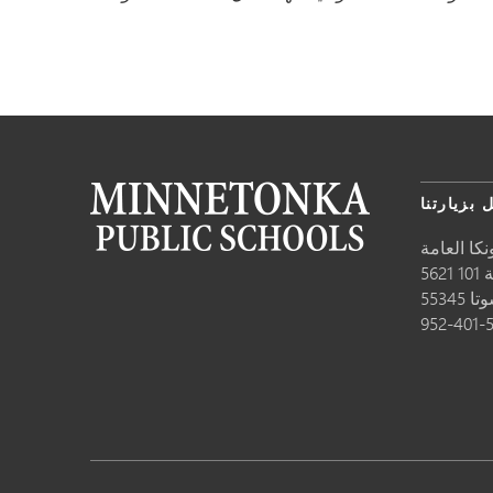
 بزيارتنا
كا العامة
10
وتا
55345
952-401-