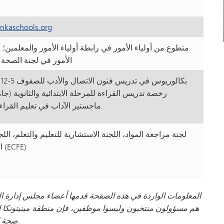
nkaschools.org
متطوع من أولياء الأمور في رابطة أولياء الأمور والمعلمين؛
الأمور في لجنة الصحة النفسية ولجنة التعليم والتعلم
بكالوريوس في تدريس فنون الاتصال والأدب للصفوف 5-12 (جامعة مينيسوتا - دولوث)
رخصة تدريس القراءة للمرحلة الابتدائية والثانوية (جامعة مينيسوتا - توين سيتيز)
ماجستير الآداب في تعليم القراءة والكتابة (جامعة هاملاين).
لجنة مراجعة المواد، اللجنة الاستشارية للتعليم والتعلم، ال
المدرسة/برنامج التعليم المبكر (ECFE)
المعلومات الواردة في هذه الصفحة قدمها أعضاء مجلس إدارة ال
هم مسؤولون منتخبون وليسوا موظفين، فإن منطقة مينيتونكا ال
صحة المعلومات المقدمة، ولا يمكنها ضمان دقة هذه المعلومات.