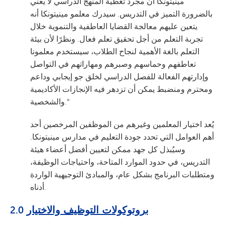
مينيتونكا أن مجرد تغطية المنهج الدراسي لا يعني
بالضرورة التميز في التدريس. سيدرك معلمو مينيتونكا أنه
يتعين عليهم معالجة القضايا العاطفية والتنموية خلال
تجربة التعلم من أجل تحقيق تعلم فعال. ونظرًا لأن بيئة
التعلم بالغة الأهمية لنجاح الطلاب، سيستخدم معلمونا
تعاطفهم وحماسهم وصبرهم ومهاراتهم في التواصل
وإدارتهم الفعالة للفصل الدراسي لخلق جو إيجابي وداعم
ومحترم ومنضبط يمكن أن تزدهر فيه الإنجازات الأكاديمية
والشخصية."
يُعد اختيار المعلمين وغيرهم من الموظفين المرخصين أحد
أهم العوامل التي تحدد جودة التعليم في مدارس مينيتونكا.
وسيُبذل كل جهد ممكن لتعيين أفضل أعضاء هيئة
التدريس، في حدود الموارد المتاحة، واحتياجات الوظيفة،
ومتطلبات البرنامج بشكل عام، والمبادئ التوجيهية الواردة
أدناه.
بروتوكولات التوظيف والاختيار
2.0