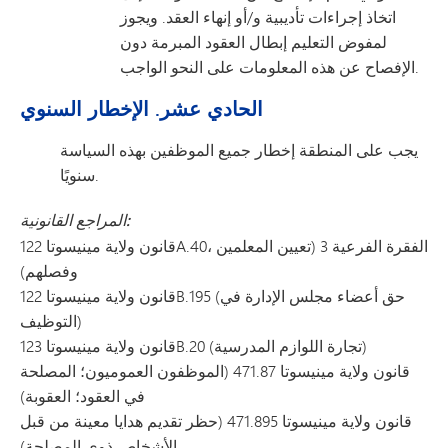
اتخاذ إجراءات تأديبية و/أو إنهاء العقد. ويجوز
لمفوض التعليم إبطال العقود المبرمة دون
الإفصاح عن هذه المعلومات على النحو الواجب.
الحادي عشر. الإخطار السنوي
يجب على المنطقة إخطار جميع الموظفين بهذه السياسة
سنويًا.
المراجع القانونية:
قانون ولاية مينيسوتا 122A.40، الفقرة الفرعية 3 (تعيين المعلمين
وفصلهم)
قانون ولاية مينيسوتا 122B.195 (حق أعضاء مجلس الإدارة في
التوظيف)
قانون ولاية مينيسوتا 123B.20 (تجارة اللوازم المدرسية)
قانون ولاية مينيسوتا 471.87 (الموظفون العموميون؛ المصلحة
في العقود؛ العقوبة)
قانون ولاية مينيسوتا 471.895 (حظر تقديم هدايا معينة من قبل
الأشخاص ذوي المصلحة)