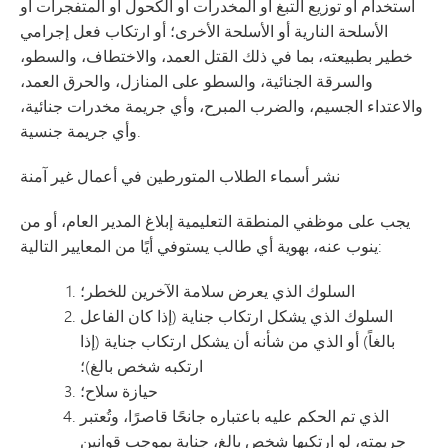
استخدام أو توزيع التبغ أو المخدرات أو الكحول أو المتفجرات أو
الأسلحة النارية أو الأسلحة الأخرى؛ أو ارتكاب فعل إجرامي
خطير بطبيعته، بما في ذلك القتل العمد، والاختطاف، والسطو،
والسرقة الجنائية، والسطو على المنازل، والحرق العمد،
والاعتداء الجسيم، والضرب المبرح، وأي جريمة مخدرات جنائية،
وأي جريمة جنسية.
نشر أسماء الطلاب المتورطين في أعمال غير آمنة
يجب على موظفي المنطقة التعليمية إبلاغ المدير العام، أو من
ينوب عنه، بهوية أي طالب يستوفي أيًا من المعايير التالية:
السلوك الذي يعرض سلامة الآخرين للخطر؛
السلوك الذي يشكل ارتكاب جناية (إذا كان الفاعل
بالغاً) أو الذي من شأنه أن يشكل ارتكاب جناية (إذا
ارتكبه شخص بالغ)؛
حيازة سلاح؛
الذي تم الحكم عليه باعتباره جانحًا قاصرًا، وتُعتبر
جريمته، لو ارتكبها شخص بالغ، جناية بموجب قوانين